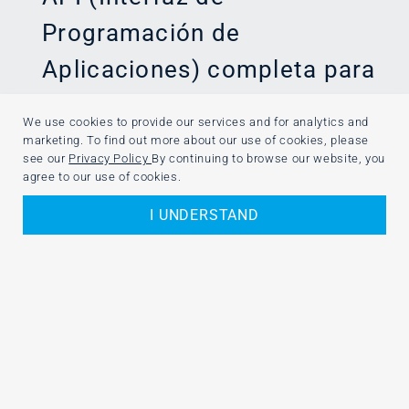
Programación de
Aplicaciones) completa para
permitir interacciones entre
We use cookies to provide our services and for analytics and
nuestra plataforma y otros
marketing. To find out more about our use of cookies, please
see our
Privacy Policy
By continuing to browse our website, you
sistemas externos.
agree to our use of cookies.
I UNDERSTAND
Con nuestra API REST con
JSON para la carga de
solicitudes, puede
automatizar las