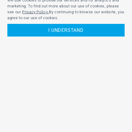
We use cookies to provide our services and for analytics and
marketing. To find out more about our use of cookies, please
see our
Privacy Policy
By continuing to browse our website, you
agree to our use of cookies.
I UNDERSTAND
¿Por qué LetsCloud?
_Descubra una nueva experiencia
de servidor en la nube