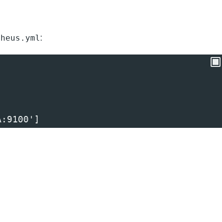
:
theus.yml
A:9100']