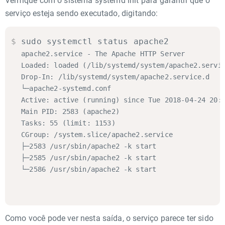
Verifique com o sistema systemd init para garantir que o
serviço esteja sendo executado, digitando:
$
sudo systemctl status apache2
apache2.service - The Apache HTTP Server

Loaded: loaded (/lib/systemd/system/apache2.servic
Drop-In: /lib/systemd/system/apache2.service.d

└─apache2-systemd.conf

Active: active (running) since Tue 2018-04-24 20:1
Main PID: 2583 (apache2)

Tasks: 55 (limit: 1153)

CGroup: /system.slice/apache2.service

├─2583 /usr/sbin/apache2 -k start

├─2585 /usr/sbin/apache2 -k start

└─2586 /usr/sbin/apache2 -k start
Como você pode ver nesta saída, o serviço parece ter sido