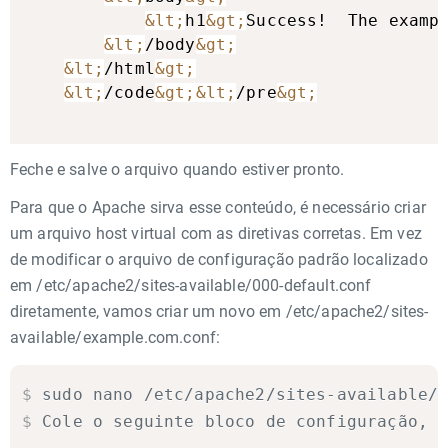
&lt;
h1
&gt;
Success!  The examp
&lt;
/body
&gt;
&lt;
/html
&gt;
&lt;
/code
&gt;
&lt;
/pre
&gt;
Feche e salve o arquivo quando estiver pronto.
Para que o Apache sirva esse conteúdo, é necessário criar
um arquivo host virtual com as diretivas corretas. Em vez
de modificar o arquivo de configuração padrão localizado
em /etc/apache2/sites-available/000-default.conf
diretamente, vamos criar um novo em /etc/apache2/sites-
available/example.com.conf:
$
sudo nano /etc/apache2/sites-available/
$
Cole o seguinte bloco de configuração, 