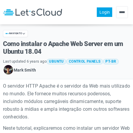
Login
Products
NAVIGATE
Pricing
Como instalar o Apache Web Server em um
About us
Ubuntu 18.04
Help
Last updated 6 years ago
UBUNTU
CONTROL PANELS
PT-BR
Mark Smith
Community
O servidor HTTP Apache é o servidor da Web mais utilizado
no mundo. Ele fornece muitos recursos poderosos,
incluindo módulos carregáveis dinamicamente, suporte
robusto à mídias e ampla integração com outros softwares
conhecidos.
Neste tutorial, explicaremos como instalar um servidor Web