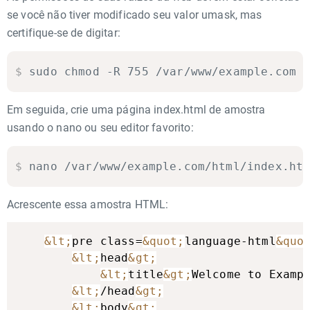
se você não tiver modificado seu valor umask, mas
certifique-se de digitar:
$
sudo chmod -R 755 /var/www/example.com
Em seguida, crie uma página index.html de amostra
usando o nano ou seu editor favorito:
$
nano /var/www/example.com/html/index.ht
Acrescente essa amostra HTML:
&lt;
pre class=
&quot;
language-html
&quo
&lt;
head
&gt;
&lt;
title
&gt;
Welcome to Examp
&lt;
/head
&gt;
&lt;
body
&gt;