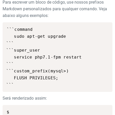
Para escrever um bloco de código, use nossos prefixos
Markdown personalizados para qualquer comando. Veja
abaixo alguns exemplos:
​```command

   sudo apt-get upgrade

​```

​```super_user

   service php7.1-fpm restart

​```

​```custom_prefix(mysql>)

   FLUSH PRIVILEGES;

Será renderizado assim:
$
