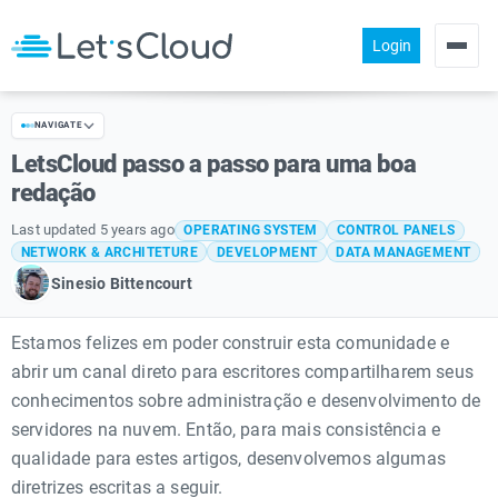
Login
Products
NAVIGATE
Pricing
LetsCloud passo a passo para uma boa
About us
redação
Help
Last updated 5 years ago
OPERATING SYSTEM
CONTROL PANELS
NETWORK & ARCHITETURE
DEVELOPMENT
DATA MANAGEMENT
Community
Sinesio Bittencourt
Estamos felizes em poder construir esta comunidade e
abrir um canal direto para escritores compartilharem seus
conhecimentos sobre administração e desenvolvimento de
servidores na nuvem. Então, para mais consistência e
qualidade para estes artigos, desenvolvemos algumas
diretrizes escritas a seguir.