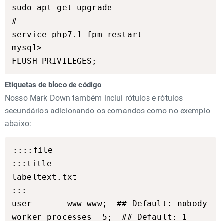
sudo apt-get upgrade

#

service php7.1-fpm restart

mysql>

Etiquetas de bloco de código
Nosso Mark Down também inclui rótulos e rótulos
secundários adicionando os comandos como no exemplo
abaixo:
::::file

:::title

labeltext.txt

:::

user       www www;  ## Default: nobody

worker_processes  5;  ## Default: 1
